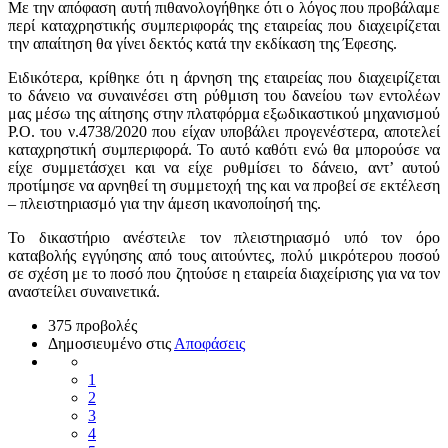
Με την απόφαση αυτή πιθανολογήθηκε ότι ο λόγος που προβάλαμε
περί καταχρηστικής συμπεριφοράς της εταιρείας που διαχειρίζεται
την απαίτηση θα γίνει δεκτός κατά την εκδίκαση της Έφεσης.
Ειδικότερα, κρίθηκε ότι η άρνηση της εταιρείας που διαχειρίζεται
το δάνειο να συναινέσει στη ρύθμιση του δανείου των εντολέων
μας μέσω της αίτησης στην πλατφόρμα εξωδικαστικού μηχανισμού
Ρ.Ο. του ν.4738/2020 που είχαν υποβάλει προγενέστερα, αποτελεί
καταχρηστική συμπεριφορά. Το αυτό καθότι ενώ θα μπορούσε να
είχε συμμετάσχει και να είχε ρυθμίσει το δάνειο, αντ’ αυτού
προτίμησε να αρνηθεί τη συμμετοχή της και να προβεί σε εκτέλεση
– πλειστηριασμό για την άμεση ικανοποίησή της.
Το δικαστήριο ανέστειλε τον πλειστηριασμό υπό τον όρο
καταβολής εγγύησης από τους αιτούντες, πολύ μικρότερου ποσού
σε σχέση με το ποσό που ζητούσε η εταιρεία διαχείρισης για να τον
αναστείλει συναινετικά.
375 προβολές
Δημοσιευμένο στις
Αποφάσεις
1
2
3
4