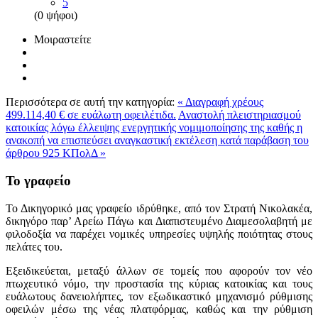
5
(0 ψήφοι)
Μοιραστείτε
Περισσότερα σε αυτή την κατηγορία:
« Διαγραφή χρέους
499.114,40 € σε ευάλωτη οφειλέτιδα.
Αναστολή πλειστηριασμού
κατοικίας λόγω έλλειψης ενεργητικής νομιμοποίησης της καθής η
ανακοπή να επισπεύσει αναγκαστική εκτέλεση κατά παράβαση του
άρθρου 925 ΚΠολΔ »
Το γραφείο
Το Δικηγορικό μας γραφείο ιδρύθηκε, από τον Στρατή Νικολακέα,
δικηγόρο παρ’ Αρείω Πάγω και Διαπιστευμένο Διαμεσολαβητή με
φιλοδοξία να παρέχει νομικές υπηρεσίες υψηλής ποιότητας στους
πελάτες του.
Εξειδικεύεται, μεταξύ άλλων σε τομείς που αφορούν τον νέο
πτωχευτικό νόμο, την προστασία της κύριας κατοικίας και τους
ευάλωτους δανειολήπτες, τον εξωδικαστικό μηχανισμό ρύθμισης
οφειλών μέσω της νέας πλατφόρμας, καθώς και την ρύθμιση