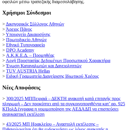
οφειλών μέσω τραπεζικής διαμεσολάβησης.
Χρήσιμοι Σύνδεσμοι
>
Δικηγορικός Σύλλογος Αθηνών
>
Άρειος Πάγος
>
Υπουργείο Δικαιοσύνης
>
Πρωτοδικείο Αθηνών
>
Εθνικό Τυπογραφείο
>
DPO Academy
>
Α.Κ.Κ.Ε.Δ. – Προμηθέας
>
Αρχή Προστασίας Δεδομένων Προσωπικού Χαρακτήρα
>
Ένωση Καταναλωτών και Δανειοληπτών
>
TUV AUSTRIA Hellas
>
Ειδική Γραμματεία Διαχείρισης Ιδιωτικού Χρέους
Νέες Αποφάσεις
>
300/2025 ΜΠΠειραιά – ΔΕΚΤΗ ανακοπή κατά επιταγής προς
πληρωμή – Δεν προκύπτει από τα συγκοινοποιηθέντα κατ’ αρ. 925
ΚΠολΔ έγγραφα η νομιμοποίηση της ΑΕΔΑΔΠ να επισπεύσει
αναγκαστική εκτέλεση
>
43/2025 ΜΠ Ηρακλείου – Αναστολή εκτέλεσης –
Πιθανολογείται ότι θα ευδοκιμήσει ως λόγος ανακοπής η