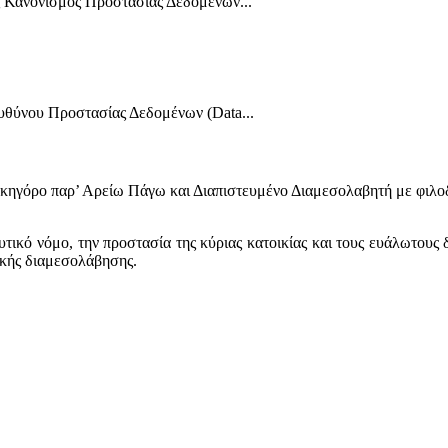
ός Κανονισμός Προστασίας Δεδομένων...
υθύνου Προστασίας Δεδομένων (Data...
ικηγόρο παρ’ Αρείω Πάγω και Διαπιστευμένο Διαμεσολαβητή με φιλοδ
υτικό νόμο, την προστασία της κύριας κατοικίας και τους ευάλωτου
ικής διαμεσολάβησης.