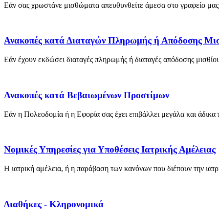
Εάν σας χρωστάνε μισθώματα απευθυνθείτε άμεσα στο γραφείο μας 
Ανακοπές κατά Διαταγών Πληρωμής ή Απόδοσης Μι
Εάν έχουν εκδώσει διαταγές πληρωμής ή διαταγές απόδοσης μισθίου 
Ανακοπές κατά Βεβαιωμένων Προστίμων
Εάν η Πολεοδομία ή η Εφορία σας έχει επιβάλλει μεγάλα και άδικα
Νομικές Υπηρεσίες για Υποθέσεις Ιατρικής Αμέλειας
Η ιατρική αμέλεια, ή η παράβαση των κανόνων που διέπουν την ιατρικ
Διαθήκες - Κληρονομικά