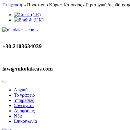
Πτώχευση
- Προστασία Κύριας Κατοικίας - Στρατηγική Διευθέτησ
+30.2103634039
law@nikolakeas.com
Αρχική
Το γραφείο
Υπηρεσίες
Συνεργάτες
Αποφάσεις
Νέα
Επικοινωνία