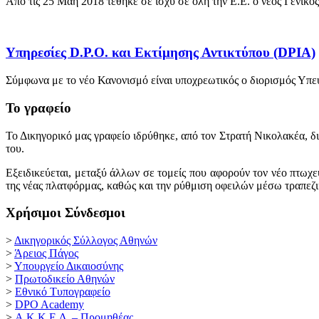
Από τις 25 Μάη 2018 τέθηκε σε ισχύ σε όλη την Ε.Ε. ο νέος Γενικ
Υπηρεσίες D.P.O. και Εκτίμησης Αντικτύπου (DPIA)
Σύμφωνα με το νέο Κανονισμό είναι υποχρεωτικός ο διορισμός Υπε
Το γραφείο
Το Δικηγορικό μας γραφείο ιδρύθηκε, από τον Στρατή Νικολακέα, δ
του.
Εξειδικεύεται, μεταξύ άλλων σε τομείς που αφορούν τον νέο πτωχε
της νέας πλατφόρμας, καθώς και την ρύθμιση οφειλών μέσω τραπεζ
Χρήσιμοι Σύνδεσμοι
>
Δικηγορικός Σύλλογος Αθηνών
>
Άρειος Πάγος
>
Υπουργείο Δικαιοσύνης
>
Πρωτοδικείο Αθηνών
>
Εθνικό Τυπογραφείο
>
DPO Academy
>
Α.Κ.Κ.Ε.Δ. – Προμηθέας