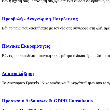
Εάν η σχέση σας με τον ή τη σύζυγό σας έχει φθάσει σε οριστική ρ
Προσβολή - Αναγνώριση Πατρότητας
Εάν το παιδί που αποκτήσατε με τον νέο σας σύντροφο στη ζωή, πρέπ
Ποινικές Εκκρεμότητες
Εάν έχετε οποιοδήποτε ποινική εκκρεμότητα ή δικαστήριο, ελάτε στ
Διαμεσολάβηση
Το Δικηγορικό Γραφείο "Νικολακέας και Συνεργάτες" ήταν από τα πρ
Προστασία Δεδομένων & GDPR Consultants