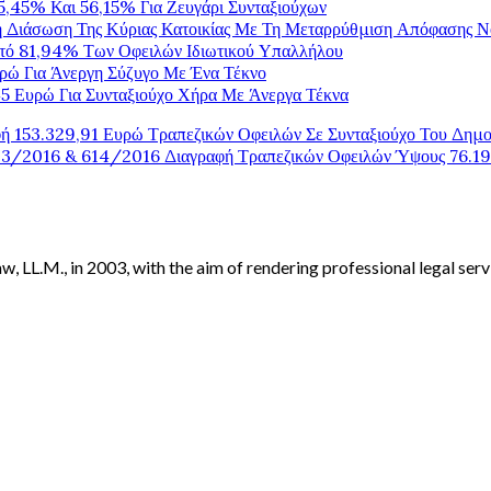
,45% Και 56,15% Για Ζευγάρι Συνταξιούχων
η Διάσωση Της Κύριας Κατοικίας Με Τη Μεταρρύθμιση Απόφασης 
στό 81,94% Των Οφειλών Ιδιωτικού Υπαλλήλου
ρώ Για Άνεργη Σύζυγο Με Ένα Τέκνο
5 Ευρώ Για Συνταξιούχο Χήρα Με Άνεργα Τέκνα
φή 153.329,91 Ευρώ Τραπεζικών Οφειλών Σε Συνταξιούχο Του Δημο
13/2016 & 614/2016 Διαγραφή Τραπεζικών Οφειλών Ύψους 76.199
, LL.M., in 2003, with the aim of rendering professional legal serv