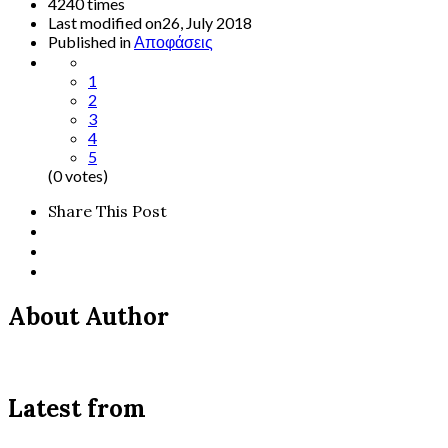
4240 times
Last modified on26, July 2018
Published in
Αποφάσεις
1
2
3
4
5
(0 votes)
Share This Post
About Author
Latest from