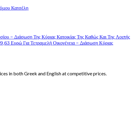
Νόμου Κατσέλη
σίου – Διάσωση Της Κύριας Κατοικίας Της Καθώς Και Της Λοιπής
,63 Ευρώ Για Τετραμελή Οικογένεια – Διάσωση Κύριας
ices in both Greek and English at competitive prices.