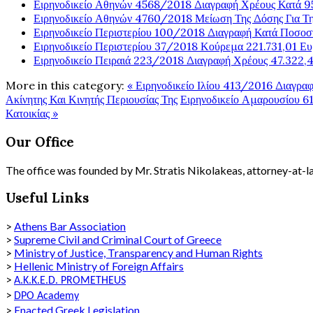
Ειρηνοδικείο Αθηνών 4568/2018 Διαγραφή Χρέους Κατά 95
Ειρηνοδικείο Αθηνών 4760/2018 Μείωση Της Δόσης Για Τ
Ειρηνοδικείο Περιστερίου 100/2018 Διαγραφή Κατά Ποσο
Ειρηνοδικείο Περιστερίου 37/2018 Κούρεμα 221.731,01 Ευ
Ειρηνοδικείο Πειραιά 223/2018 Διαγραφή Χρέους 47.322,4
More in this category:
« Ειρηνοδικείο Ιλίου 413/2016 Διαγρα
Ακίνητης Και Κινητής Περιουσίας Της
Ειρηνοδικείο Αμαρουσίου 6
Κατοικίας »
Our Office
The office was founded by Mr. Stratis Nikolakeas, attorney-at-law
Useful Links
>
Athens Bar Association
>
Supreme Civil and Criminal Court of Greece
>
Ministry of Justice, Transparency and Human Rights
>
Hellenic Ministry of Foreign Affairs
>
A.K.K.E.D. PROMETHEUS
>
DPO
Academy
>
Enacted Greek Legislation