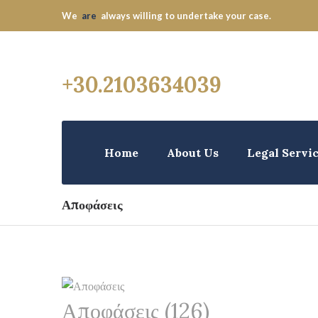
We
are
always willing to undertake your case.
+30.2103634039
Home
About Us
Legal Servi
Αποφάσεις
Αποφάσεις (126)