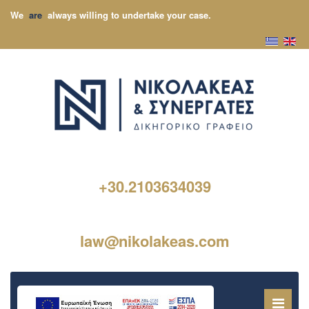
We
are
always willing to undertake your case.
+30.2103634039
law@nikolakeas.com