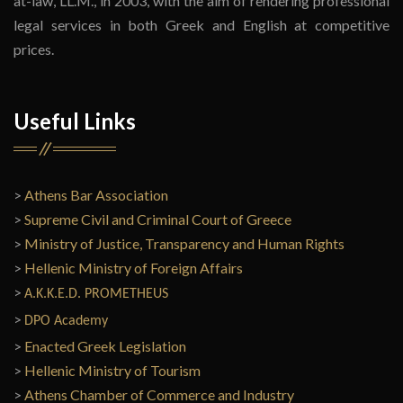
at-law, LL.M., in 2003, with the aim of rendering professional
legal services in both Greek and English at competitive
prices.
Useful Links
>
Athens Bar Association
>
Supreme Civil and Criminal Court of Greece
>
Ministry of Justice, Transparency and Human Rights
>
Hellenic Ministry of Foreign Affairs
>
A.K.K.E.D. PROMETHEUS
>
DPO
Academy
>
Enacted Greek Legislation
>
Hellenic Ministry of Tourism
>
Athens Chamber of Commerce and Industry