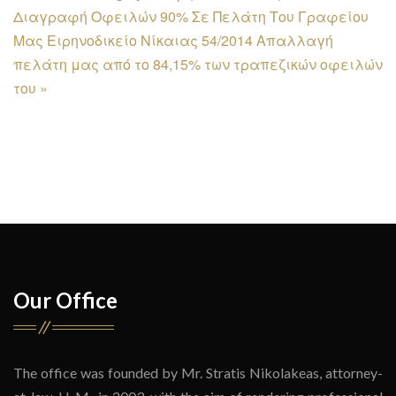
Διαγραφή Οφειλών 90% Σε Πελάτη Του Γραφείου
Μας
Ειρηνοδικείο Νίκαιας 54/2014 Απαλλαγή
πελάτη μας από το 84,15% των τραπεζικών οφειλών
του »
Our Office
The office was founded by Mr. Stratis Nikolakeas, attorney-