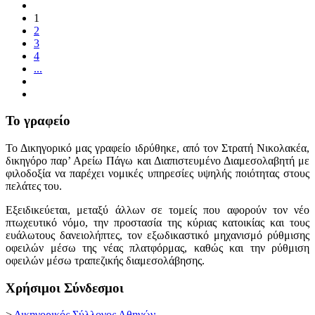
1
2
3
4
...
Το γραφείο
Το Δικηγορικό μας γραφείο ιδρύθηκε, από τον Στρατή Νικολακέα,
δικηγόρο παρ’ Αρείω Πάγω και Διαπιστευμένο Διαμεσολαβητή με
φιλοδοξία να παρέχει νομικές υπηρεσίες υψηλής ποιότητας στους
πελάτες του.
Εξειδικεύεται, μεταξύ άλλων σε τομείς που αφορούν τον νέο
πτωχευτικό νόμο, την προστασία της κύριας κατοικίας και τους
ευάλωτους δανειολήπτες, τον εξωδικαστικό μηχανισμό ρύθμισης
οφειλών μέσω της νέας πλατφόρμας, καθώς και την ρύθμιση
οφειλών μέσω τραπεζικής διαμεσολάβησης.
Χρήσιμοι Σύνδεσμοι
>
Δικηγορικός Σύλλογος Αθηνών