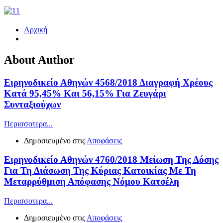
Αρχική
About Author
Ειρηνοδικείο Αθηνών 4568/2018 Διαγραφή Χρέους
Κατά 95,45% Και 56,15% Για Ζευγάρι
Συνταξιούχων
Περισσοτερα...
Δημοσιευμένο στις
Αποφάσεις
Ειρηνοδικείο Αθηνών 4760/2018 Μείωση Της Δόσης
Για Τη Διάσωση Της Κύριας Κατοικίας Με Τη
Μεταρρύθμιση Απόφασης Νόμου Κατσέλη
Περισσοτερα...
Δημοσιευμένο στις
Αποφάσεις