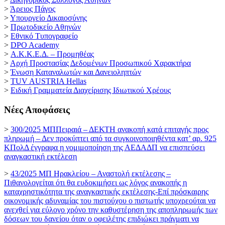
>
Άρειος Πάγος
>
Υπουργείο Δικαιοσύνης
>
Πρωτοδικείο Αθηνών
>
Εθνικό Τυπογραφείο
>
DPO Academy
>
Α.Κ.Κ.Ε.Δ. – Προμηθέας
>
Αρχή Προστασίας Δεδομένων Προσωπικού Χαρακτήρα
>
Ένωση Καταναλωτών και Δανειοληπτών
>
TUV AUSTRIA Hellas
>
Ειδική Γραμματεία Διαχείρισης Ιδιωτικού Χρέους
Νέες Αποφάσεις
>
300/2025 ΜΠΠειραιά – ΔΕΚΤΗ ανακοπή κατά επιταγής προς
πληρωμή – Δεν προκύπτει από τα συγκοινοποιηθέντα κατ’ αρ. 925
ΚΠολΔ έγγραφα η νομιμοποίηση της ΑΕΔΑΔΠ να επισπεύσει
αναγκαστική εκτέλεση
>
43/2025 ΜΠ Ηρακλείου – Αναστολή εκτέλεσης –
Πιθανολογείται ότι θα ευδοκιμήσει ως λόγος ανακοπής η
καταχρηστικότητα της αναγκαστικής εκτέλεσης-Επί πρόσκαιρης
οικονομικής αδυναμίας του πιστούχου ο πιστωτής υποχρεούται να
ανεχθεί για εύλογο χρόνο την καθυστέρηση της αποπληρωμής των
δόσεων του δανείου όταν ο οφειλέτης επιδιώκει πράγματι να