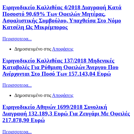
Ειρηνοδικείο Καλλιθέας 4/2018 Διαγραφή Κατά
Ποσοστό 90,69% Των Οφειλών Μητέρας,
Ασφαλιστικής Συμβούλου, Υπαχθείσα Στο Νόμο
Κατσέλη Ως Μικρέμπορος
Περισσοτερα...
Δημοσιευμένο στις
Αποφάσεις
Ειρηνοδικείο Καλλιθέας 137/2018 Μηδενικές
Καταβολές Για Ρύθμιση Οφειλών Άνεργου Που
Ανέρχονται Στο Ποσό Των 157.143,04 Ευρώ
Περισσοτερα...
Δημοσιευμένο στις
Αποφάσεις
Ειρηνοδικείο Αθηνών 1699/2018 Συνολική
Διαγραφή 132.189,3 Ευρώ Για Ζευγάρι Με Οφειλές
217.878,90 Ευρώ
Περισσοτερα...