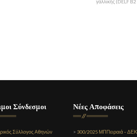
γαλλικής (DELF B2 ,
μοι Σύνδεσμοι
Νέες Αποφάσεις
ρικός Σύλλογος Αθηνών
>
300/2025 ΜΠΠειραιά – ΔΕ