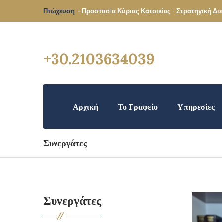
Πτώχευση
- Προστασία Κύριας Κατοικίας - Στρατηγική Δ
+30.2103634039
Αρχική
Το Γραφείο
Υπηρεσίες
Συνεργάτες
Συνεργάτες