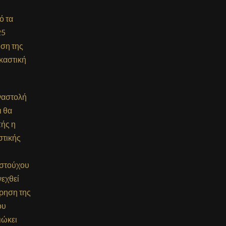
ό τα
25
ση της
καστική
ναστολή
ι θα
πής η
στικής
ιστούχου
νεχθεί
έρηση της
ου
ιώκει