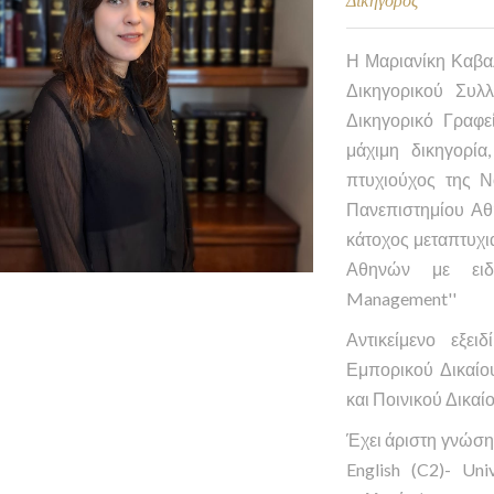
Η Μαριανίκη Καβαλ
Δικηγορικού Συλ
Δικηγορικό Γραφε
μάχιμη δικηγορία
πτυχιούχος της Ν
Πανεπιστημίου Αθ
κάτοχος μεταπτυχ
Αθηνών με ειδίκ
Management''
Αντικείμενο εξε
Εμπορικού Δικαίου
και Ποινικού Δικαίο
Έχει άριστη γνώση 
English (C2)- Un