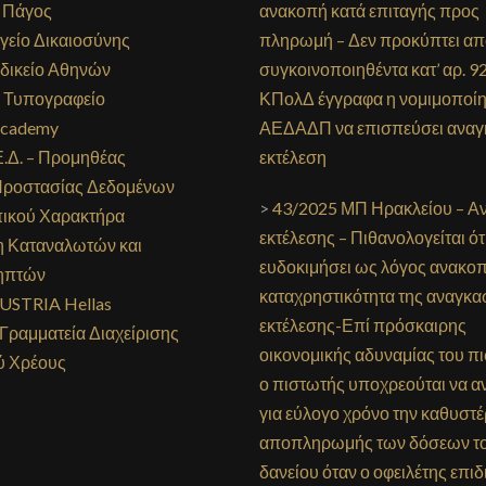
 Πάγος
ανακοπή κατά επιταγής προς
είο Δικαιοσύνης
πληρωμή – Δεν προκύπτει απ
δικείο Αθηνών
συγκοινοποιηθέντα κατ’ αρ. 9
 Τυπογραφείο
ΚΠολΔ έγγραφα η νομιμοποίη
cademy
ΑΕΔΑΔΠ να επισπεύσει αναγ
Ε.Δ. – Προμηθέας
εκτέλεση
Προστασίας Δεδομένων
>
43/2025 ΜΠ Ηρακλείου – Α
ικού Χαρακτήρα
εκτέλεσης – Πιθανολογείται ότ
 Καταναλωτών και
ευδοκιμήσει ως λόγος ανακο
ηπτών
καταχρηστικότητα της αναγκα
USTRIA Hellas
εκτέλεσης-Επί πρόσκαιρης
 Γραμματεία Διαχείρισης
οικονομικής αδυναμίας του π
ύ Χρέους
ο πιστωτής υποχρεούται να α
για εύλογο χρόνο την καθυστ
αποπληρωμής των δόσεων τ
δανείου όταν ο οφειλέτης επιδ