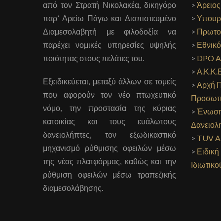
από τον Στρατή Νικολακέα, δικηγόρο
>
Άρειος
παρ’ Αρείω Πάγω και Διαπιστευμένο
>
Υπουργ
Διαμεσολαβητή με φιλοδοξία να
>
Πρωτο
παρέχει νομικές υπηρεσίες υψηλής
>
Εθνικό
ποιότητας στους πελάτες του.
>
DPO A
>
Α.Κ.Κ.
Εξειδικεύεται, μεταξύ άλλων σε τομείς
>
Αρχή 
που αφορούν τον νέο πτωχευτικό
Προσωπ
νόμο, την προστασία της κύριας
>
Ένωση
κατοικίας και τους ευάλωτους
Δανειολ
δανειολήπτες, τον εξωδικαστικό
>
TUV A
μηχανισμό ρύθμισης οφειλών μέσω
>
Ειδική
της νέας πλατφόρμας, καθώς και την
Ιδιωτικο
ρύθμιση οφειλών μέσω τραπεζικής
διαμεσολάβησης.