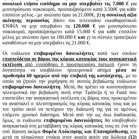
συνολικό ετήσιο εισόδημα να μην υπερβαίνει τις 7.000 €
για
μονοπρόσωπο νοικοκυριό, προσαυξανόμενο κατά 3.500€ για κάθε
επιπλέον μέλος - με ανώτατο όριο τα 21.000€, β)
η συνολική αξία
ακίνητης περιουσίας
βάσει του τελευταίου εκκαθαριστικού
ΕΝΦΙΑ να μην υπερβαίνει τις
120.000 €
για μονοπρόσωπο
νοικοκυριό, προσαυξανόμενο κατά 15.000 € για κάθε επιπλέον
μέλος με ανώτατο όριο τα 180.000 €
και
γ) το σύνολο τραπεζικών
καταθέσεων να μην υπερβαίνει τις 21.000 €.
Οι ευάλωτοι
επιβαρυμένοι δανειολήπτες
κατά των οποίων
επισπεύδεται σε βάρος της κύριας κατοικίας τους αναγκαστική
εκτέλεση
από ενυπόθηκο ή προσημειούχο πιστωτή
έχουν τη
δυνατότητα να υποβάλουν ηλεκτρονικά αίτημα
μέσα σε
προθεσμία 60 ημερών από την επιβολή της κατάσχεσης
, με το
οποίο να ζητούν την χορήγηση σε αυτούς βεβαίωσης ευάλωτου
επιβαρυμένου δανειολήπτη
. Μετά, θα πρέπει να κοινοποιήσουν
ηλεκτρονικά την βεβαίωση αυτή στην Τράπεζα ή το Fund που
επισπεύδει την αναγκαστική εκτέλεση εις βάρος τους προκειμένου
να ανασταλεί ο πλειστηριασμός της κύριας κατοικίας τους και με
τον τρόπο αυτό να πετύχουν την διάσωσή της για το αμέσως
επόμενο χρονικό διάστημα. Μετά από την ως άνω διαδικασία,
όμως, οι ευάλωτοι
επιβαρυμένοι δανειολήπτες
θα υποβληθούν
αναγκαστικά στη μεταβίβαση της κύριας κατοικίας τους σε ένα νέο
υπό ίδρυση ακόμα
Φορέα Απόκτησης και Επαναμίσθωσης
και
μετά να πληρώνουν ενοίκιο στον φορέα αυτόν για δώδεκα
(12)