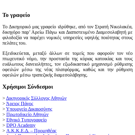
Το γραφείο
Το Δικηγορικό μας γραφείο ιδρύθηκε, από τον Στρατή Νικολακέα,
δικηγόρο παρ’ Αρείω Πάγω και Διαπιστευμένο Διαμεσολαβητή με
φιλοδοξία να παρέχει νομικές υπηρεσίες υψηλής ποιότητας στους
πελάτες του.
Εξειδικεύεται, μεταξύ άλλων σε τομείς που αφορούν τον νέο
πτωχευτικό νόμο, την προστασία της κύριας κατοικίας και τους
ευάλωτους δανειολήπτες, τον εξωδικαστικό μηχανισμό ρύθμισης
οφειλών μέσω της νέας πλατφόρμας, καθώς και την ρύθμιση
οφειλών μέσω τραπεζικής διαμεσολάβησης.
Χρήσιμοι Σύνδεσμοι
>
Δικηγορικός Σύλλογος Αθηνών
>
Άρειος Πάγος
>
Υπουργείο Δικαιοσύνης
>
Πρωτοδικείο Αθηνών
>
Εθνικό Τυπογραφείο
>
DPO Academy
>
Α.Κ.Κ.Ε.Δ. – Προμηθέας