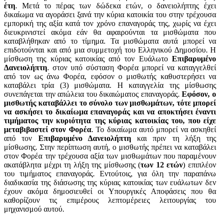
έτη
. Μετά το πέρας των δώδεκα ετών, ο δανειολήπτης έχει
δικαίωμα να αγοράσει ξανά την κύρια κατοικία του στην τρέχουσα
εμπορική της αξία κατά τον χρόνο επαναγοράς της, χωρίς να έχει
διευκρινιστεί ακόμα εάν θα αφαιρούνται τα μισθώματα που
καταβλήθηκαν από το τίμημα. Τα μισθώματα αυτά μπορεί να
επιδοτούνται και από μια συμμετοχή του Ελληνικού Δημοσίου. Η
μίσθωση της κύριας κατοικίας από τον Ευάλωτο
Επιβαρυμένο
Δανειολήπτη
. στον υπό σύσταση Φορέα μπορεί να καταγγελθεί
από τον ως άνω Φορέα, εφόσον ο μισθωτής καθυστερήσει να
καταβάλει τρία (3) μισθώματα. Η καταγγελία της μίσθωσης
συνεπάγεται την απώλεια του δικαιώματος επαναγοράς.
Εφόσον, ο
μισθωτής καταβάλλει το σύνολο των μισθωμάτων, τότε μπορεί
να ασκήσει το δικαίωμα επαναγοράς και να αποκτήσει έναντι
τιμήματος την κυριότητα της κύριας κατοικίας του, που είχε
μεταβιβαστεί στον Φορέα
. Το δικαίωμα αυτό μπορεί να ασκηθεί
από τον
Επιβαρυμένο Δανειολήπτη
και πριν τη λήξη της
μίσθωσης. Στην περίπτωση αυτή, ο μισθωτής πρέπει να καταβάλει
στον Φορέα την τρέχουσα αξία των μισθωμάτων που παραμένουν
ακατάβλητα μέχρι τη λήξη της μίσθωσης (
των 12 ετών
) επιπλέον
του τιμήματος επαναγοράς. Εντούτοις, για όλη την παραπάνω
διαδικασία της διάσωσης της κύριας κατοικίας των ευάλωτων δεν
έχουν ακόμα δημοσιευθεί οι Υπουργικές Αποφάσεις που θα
καθορίζουν τις επιμέρους λεπτομέρειες λειτουργίας του
μηχανισμού αυτού.