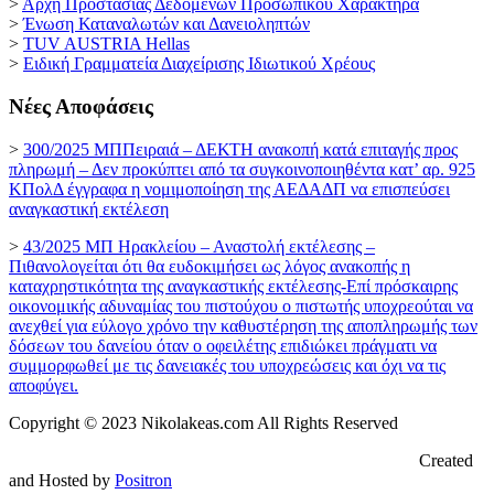
>
Αρχή Προστασίας Δεδομένων Προσωπικού Χαρακτήρα
>
Ένωση Καταναλωτών και Δανειοληπτών
>
TUV AUSTRIA Hellas
>
Ειδική Γραμματεία Διαχείρισης Ιδιωτικού Χρέους
Νέες Αποφάσεις
>
300/2025 ΜΠΠειραιά – ΔΕΚΤΗ ανακοπή κατά επιταγής προς
πληρωμή – Δεν προκύπτει από τα συγκοινοποιηθέντα κατ’ αρ. 925
ΚΠολΔ έγγραφα η νομιμοποίηση της ΑΕΔΑΔΠ να επισπεύσει
αναγκαστική εκτέλεση
>
43/2025 ΜΠ Ηρακλείου – Αναστολή εκτέλεσης –
Πιθανολογείται ότι θα ευδοκιμήσει ως λόγος ανακοπής η
καταχρηστικότητα της αναγκαστικής εκτέλεσης-Επί πρόσκαιρης
οικονομικής αδυναμίας του πιστούχου ο πιστωτής υποχρεούται να
ανεχθεί για εύλογο χρόνο την καθυστέρηση της αποπληρωμής των
δόσεων του δανείου όταν ο οφειλέτης επιδιώκει πράγματι να
συμμορφωθεί με τις δανειακές του υποχρεώσεις και όχι να τις
αποφύγει.
Copyright © 2023 Nikolakeas.com All Rights Reserved
Created
and Hosted by
Positron